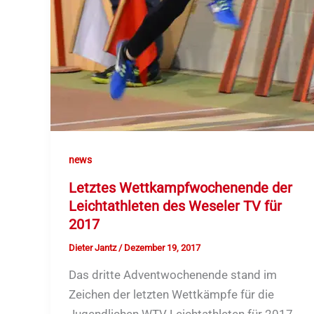
news
Letztes Wettkampfwochenende der
Leichtathleten des Weseler TV für
2017
Dieter Jantz
/
Dezember 19, 2017
Das dritte Adventwochenende stand im
Zeichen der letzten Wettkämpfe für die