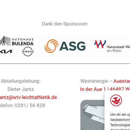
Dank den Sponsoren:
Abteilungsleitung:
Westenergie –
Auesta
Dieter Jantz
In der Aue 1 | 46487 W
jantz@wtv-leichtathletik.de
elefon: 0281/ 56 828
Um dir ein o
Geräteinfor
Technologien