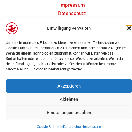
Impressum
Datenschutz
Barrierefreiheit
Einwilligung verwalten
Um dir ein optimales Erlebnis zu bieten, verwenden wir Technologien wie
Cookies, um Geräteinformationen zu speichern und/oder darauf zuzugreifen.
Wenn du diesen Technologien zustimmst, können wir Daten wie das
Copyright 2025 | Weseler Turnverein von 1860 e.V. Abteilung Leichtathletik |
Surfverhalten oder eindeutige IDs auf dieser Website verarbeiten. Wenn du
deine Einwillligung nicht erteilst oder zurückziehst, können bestimmte
Webdesign
PK-Medien
Merkmale und Funktionen beeinträchtigt werden.
Akzeptieren
Ablehnen
Einstellungen ansehen
Cookie-Richtlinie
Datenschutz
Impressum