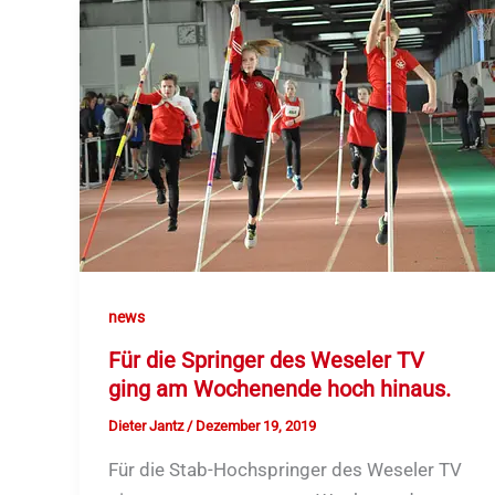
news
Für die Springer des Weseler TV
ging am Wochenende hoch hinaus.
Dieter Jantz
/
Dezember 19, 2019
Für die Stab-Hochspringer des Weseler TV