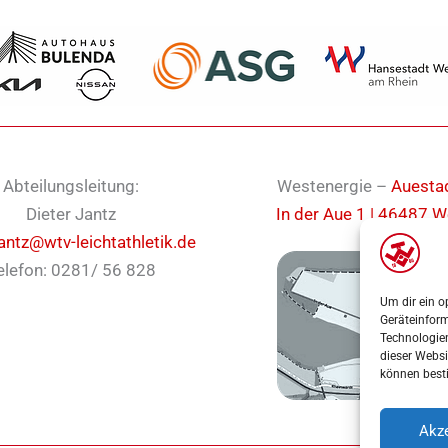
Abteilungsleitung:
Westenergie –
Auesta
Dieter Jantz
In der Aue 1 | 46487 W
jantz@wtv-leichtathletik.de
elefon: 0281/ 56 828
Um dir ein o
Geräteinfor
Technologien
dieser Websi
können best
Akze