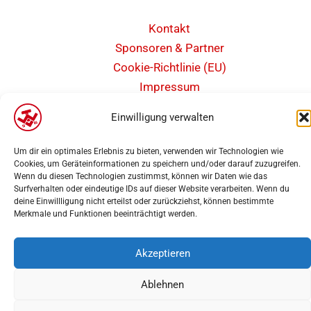
Kontakt
Sponsoren & Partner
Cookie-Richtlinie (EU)
Impressum
Datenschutz
Einwilligung verwalten
Barrierefreiheit
Um dir ein optimales Erlebnis zu bieten, verwenden wir Technologien wie
Cookies, um Geräteinformationen zu speichern und/oder darauf zuzugreifen.
Wenn du diesen Technologien zustimmst, können wir Daten wie das
Surfverhalten oder eindeutige IDs auf dieser Website verarbeiten. Wenn du
deine Einwillligung nicht erteilst oder zurückziehst, können bestimmte
Copyright 2025 | Weseler Turnverein von 1860 e.V. Abteilung Leichtathletik |
Merkmale und Funktionen beeinträchtigt werden.
Webdesign
PK-Medien
Akzeptieren
Ablehnen