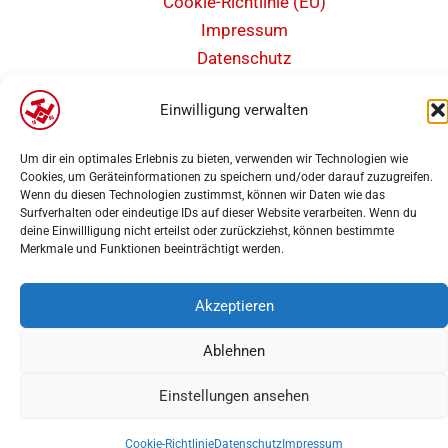
Cookie-Richtlinie (EU)
Impressum
Datenschutz
Barrierefreiheit
Einwilligung verwalten
Um dir ein optimales Erlebnis zu bieten, verwenden wir Technologien wie
Cookies, um Geräteinformationen zu speichern und/oder darauf zuzugreifen.
Wenn du diesen Technologien zustimmst, können wir Daten wie das
Copyright 2025 | Weseler Turnverein von 1860 e.V. Abteilung Leichtathletik |
Surfverhalten oder eindeutige IDs auf dieser Website verarbeiten. Wenn du
deine Einwillligung nicht erteilst oder zurückziehst, können bestimmte
Webdesign
PK-Medien
Merkmale und Funktionen beeinträchtigt werden.
Akzeptieren
Ablehnen
Einstellungen ansehen
Cookie-Richtlinie
Datenschutz
Impressum