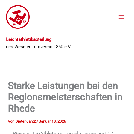
Zum
Inhalt
springen
Leichtathletikabteilung
des
Weseler Turnverein 1860 e.V.
Starke Leistungen bei den
Regionsmeisterschaften in
Rhede
Von
Dieter Jantz
/
Januar 18, 2026
Weseler TV-Athleten sammeln insgesamt 17