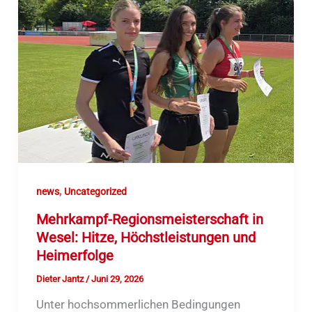
,
news
Uncategorized
Mehrkampf-Regionsmeisterschaft in
Wesel: Hitze, Höchstleistungen und
Heimerfolge
Dieter Jantz
/
Juni 29, 2026
Unter hochsommerlichen Bedingungen