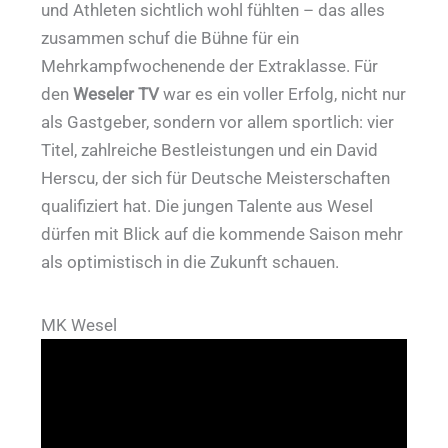
und Athleten sichtlich wohl fühlten – das alles
zusammen schuf die Bühne für ein
Mehrkampfwochenende der Extraklasse. Für
den
Weseler TV
war es ein voller Erfolg, nicht nur
als Gastgeber, sondern vor allem sportlich: vier
Titel, zahlreiche Bestleistungen und ein David
Herscu, der sich für Deutsche Meisterschaften
qualifiziert hat. Die jungen Talente aus Wesel
dürfen mit Blick auf die kommende Saison mehr
als optimistisch in die Zukunft schauen.
MK Wesel