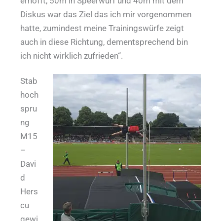
erhofft, 50m in Speerwurf und 40m mit dem
Diskus war das Ziel das ich mir vorgenommen
hatte, zumindest meine Trainingswürfe zeigt
auch in diese Richtung, dementsprechend bin
ich nicht wirklich zufrieden“.
Stab
hoch
spru
ng
M15
–
Davi
d
Hers
cu
gewi