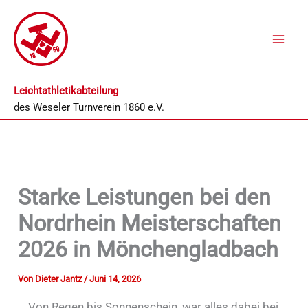
Zum
Inhalt
springen
Leichtathletikabteilung
des
Weseler Turnverein 1860 e.V.
Starke Leistungen bei den
Nordrhein Meisterschaften
2026 in Mönchengladbach
Von
Dieter Jantz
/
Juni 14, 2026
Von Regen bis Sonnenschein, war alles dabei bei