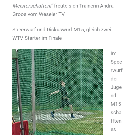
Meisterschaften!“
freute sich Trainerin Andra
Groos vom Weseler TV
Speerwurf und Diskuswurf M15, gleich zwei
WTV-Starter im Finale
Im
Spee
rwurf
der
Juge
nd
M15
scha
fften
es