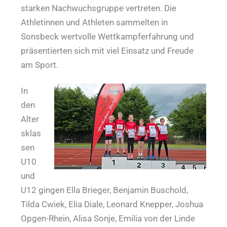
starken Nachwuchsgruppe vertreten. Die
Athletinnen und Athleten sammelten in
Sonsbeck wertvolle Wettkampferfahrung und
präsentierten sich mit viel Einsatz und Freude
am Sport.
In
den
Alter
sklas
sen
U10
und
U12 gingen Ella Brieger, Benjamin Buschold,
Tilda Cwiek, Elia Diale, Leonard Knepper, Joshua
Opgen-Rhein, Alisa Sonje, Emilia von der Linde