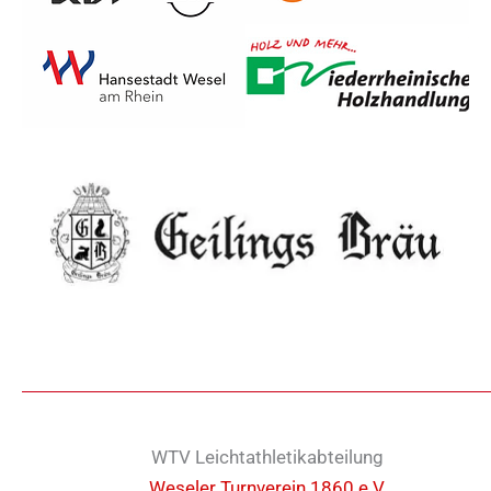
WTV Leichtathletikabteilung
Weseler Turnverein 1860 e.V.