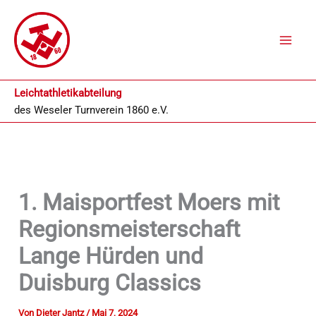
Zum
Inhalt
springen
Leichtathletikabteilung
des
Weseler Turnverein 1860 e.V.
1. Maisportfest Moers mit
Regionsmeisterschaft
Lange Hürden und
Duisburg Classics
Von
Dieter Jantz
/
Mai 7, 2024