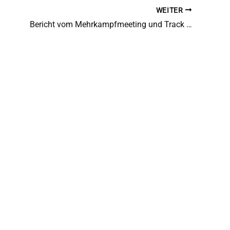
WEITER
Bericht vom Mehrkampfmeeting und Track Meeting in Sonsbeck am 6. und 7.Mai 2023