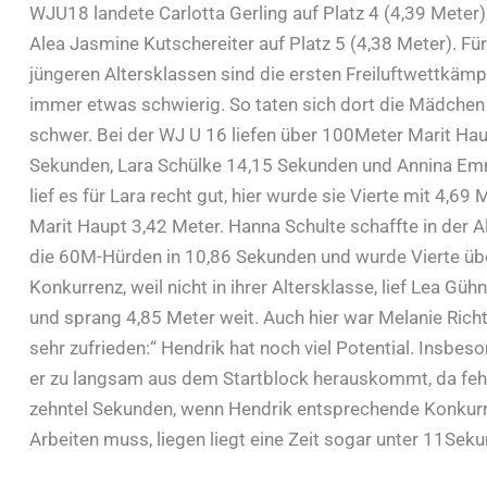
WJU18 landete Carlotta Gerling auf Platz 4 (4,39 Meter)
Alea Jasmine Kutschereiter auf Platz 5 (4,38 Meter). Für
jüngeren Altersklassen sind die ersten Freiluftwettkämp
immer etwas schwierig. So taten sich dort die Mädchen
schwer. Bei der WJ U 16 liefen über 100Meter Marit Ha
Sekunden, Lara Schülke 14,15 Sekunden und Annina E
lief es für Lara recht gut, hier wurde sie Vierte mit 4,6
Marit Haupt 3,42 Meter. Hanna Schulte schaffte in der A
die 60M-Hürden in 10,86 Sekunden und wurde Vierte üb
Konkurrenz, weil nicht in ihrer Altersklasse, lief Lea
und sprang 4,85 Meter weit. Auch hier war Melanie Rich
sehr zufrieden:“ Hendrik hat noch viel Potential. Insbesond
er zu langsam aus dem Startblock herauskommt, da fehl
zehntel Sekunden, wenn Hendrik entsprechende Konkurre
Arbeiten muss, liegen liegt eine Zeit sogar unter 11Se