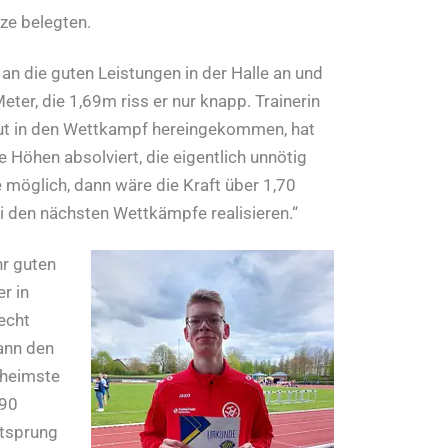
tze belegten.
 die guten Leistungen in der Halle an und
ter, die 1,69m riss er nur knapp. Trainerin
 gut in den Wettkampf hereingekommen, hat
e Höhen absolviert, die eigentlich unnötig
e möglich, dann wäre die Kraft über 1,70
i den nächsten Wettkämpfe realisieren.“
r guten
r in
echt
ann den
 heimste
,90
itsprung