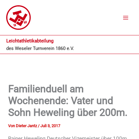
Zum
Inhalt
springen
Leichtathletikabteilung
des
Weseler Turnverein 1860 e.V.
Familienduell am
Wochenende: Vater und
Sohn Heweling über 200m.
Von
Dieter Jantz
/
Juli 3, 2017
Rainer Heweling Deutscher Vizemeister über 100m