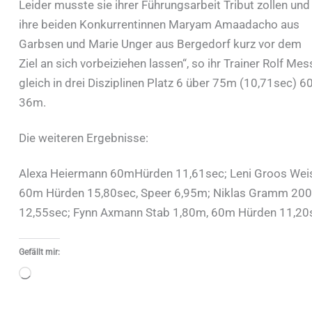
Leider musste sie ihrer Führungsarbeit Tribut zollen und
ihre beiden Konkurrentinnen Maryam Amaadacho aus
Garbsen und Marie Unger aus Bergedorf kurz vor dem
Ziel an sich vorbeiziehen lassen“, so ihr Trainer Rolf M
gleich in drei Disziplinen Platz 6 über 75m (10,71sec) 
36m.
Die weiteren Ergebnisse:
Alexa Heiermann 60mHürden 11,61sec; Leni Groos Wei
60m Hürden 15,80sec, Speer 6,95m; Niklas Gramm 20
12,55sec; Fynn Axmann Stab 1,80m, 60m Hürden 11,20s
Gefällt mir:
Wird
geladen …