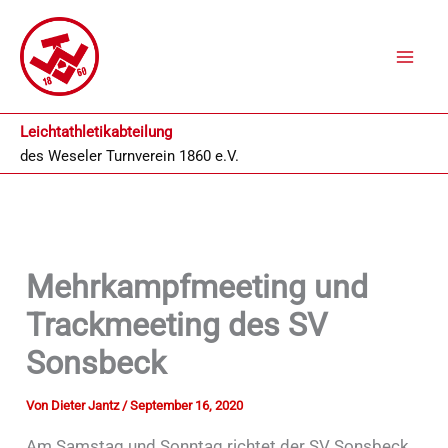
Zum
Inhalt
springen
Leichtathletikabteilung
des
Weseler Turnverein 1860 e.V.
Mehrkampfmeeting und
Trackmeeting des SV
Sonsbeck
Von
Dieter Jantz
/
September 16, 2020
Am Samstag und Sonntag richtet der SV Sonsbeck