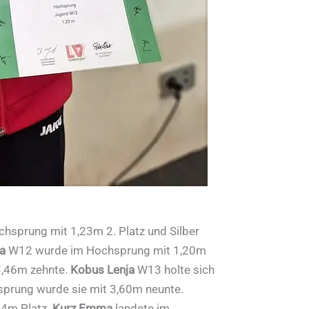
hsprung mit 1,23m 2. Platz und Silber
na
W12 wurde im Hochsprung mit 1,20m
 3,46m zehnte.
Kobus Lenja
W13 holte sich
sprung wurde sie mit 3,60m neunte.
44m Platz.
Kurz Emma
landete im