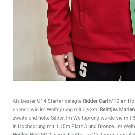
Als bester U14 Starter belegte
Ridder Carl
M12 im Hoc
ebenso wie im Weitsprung mit 3,92m.
Reintjes Marle
zweite und holte Silber. Im Weitsprung wurde sie mit
in Hochsprung mit 1,15m Platz 3 und Bronze. Im Weit
Peplau Paul
M12 wurde Fünfter im Weitsprung mit 3,