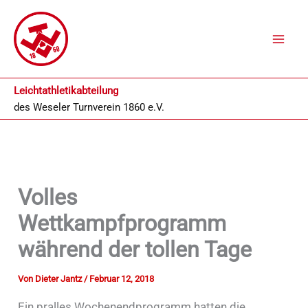
Zum
Inhalt
springen
Leichtathletikabteilung
des
Weseler Turnverein 1860 e.V.
Volles
Wettkampfprogramm
während der tollen Tage
Von
Dieter Jantz
/
Februar 12, 2018
Ein pralles Wochenendprogramm hatten die