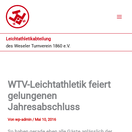
Zum
Inhalt
springen
Leichtathletikabteilung
des
Weseler Turnverein 1860 e.V.
WTV-Leichtathletik feiert
gelungenen
Jahresabschluss
Von
wp-admin
/
Mai 10, 2016
So haben gerade eben alle Gäste anlässlich der