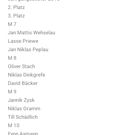
2. Platz
3. Platz
M 7
Jan Mattis Wehselau
Lasse Priewe
Jan Niklas Peplau
M 8
Oliver Stach
Niklas Dinkgrefe
David Bäcker
M 9
Jannik Zysk
Niklas Gramm
Till Schädlich
M 10
Fynn Axmann