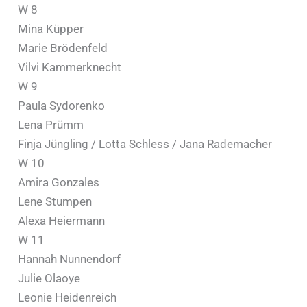
W 8
Mina Küpper
Marie Brödenfeld
Vilvi Kammerknecht
W 9
Paula Sydorenko
Lena Prümm
Finja Jüngling / Lotta Schless / Jana Rademacher
W 10
Amira Gonzales
Lene Stumpen
Alexa Heiermann
W 11
Hannah Nunnendorf
Julie Olaoye
Leonie Heidenreich