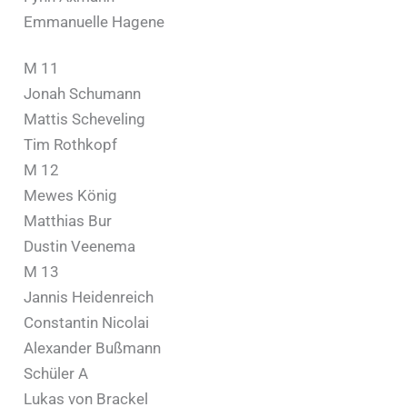
Emmanuelle Hagene
M 11
Jonah Schumann
Mattis Scheveling
Tim Rothkopf
M 12
Mewes König
Matthias Bur
Dustin Veenema
M 13
Jannis Heidenreich
Constantin Nicolai
Alexander Bußmann
Schüler A
Lukas von Brackel