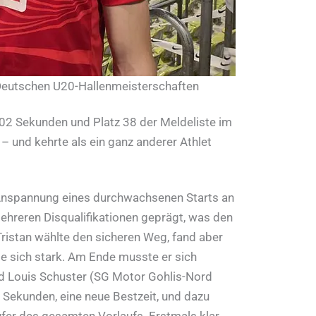
 Deutschen U20-Hallenmeisterschaften
,02 Sekunden und Platz 38 der Meldeliste im
– und kehrte als ein ganz anderer Athlet
Anspannung eines durchwachsenen Starts an
hreren Disqualifikationen geprägt, was den
ristan wählte den sicheren Weg, fand aber
e sich stark. Am Ende musste er sich
und Louis Schuster (SG Motor Gohlis-Nord
 Sekunden, eine neue Bestzeit, und dazu
äufer des gesamten Vorlaufs. Erstmals klar