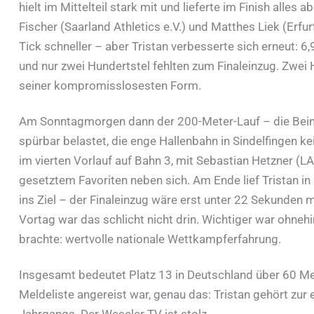
hielt im Mittelteil stark mit und lieferte im Finish alle
Fischer (Saarland Athletics e.V.) und Matthes Liek (Erf
Tick schneller – aber Tristan verbesserte sich erneut: 6
und nur zwei Hundertstel fehlten zum Finaleinzug. Zwei 
seiner kompromisslosesten Form.
Am Sonntagmorgen dann der 200-Meter-Lauf – die Beine
spürbar belastet, die enge Hallenbahn in Sindelfingen ke
im vierten Vorlauf auf Bahn 3, mit Sebastian Hetzner (L
gesetztem Favoriten neben sich. Am Ende lief Tristan i
ins Ziel – der Finaleinzug wäre erst unter 22 Sekunden
Vortag war das schlicht nicht drin. Wichtiger war ohne
brachte: wertvolle nationale Wettkampferfahrung.
Insgesamt bedeutet Platz 13 in Deutschland über 60 Mete
Meldeliste angereist war, genau das: Tristan gehört zur 