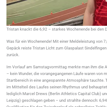
Tristan knackt die 6,92 – starkes Wochenende bei den
Was für ein Wochenende! Mit einer Meldeleistung von 7
Gepäck reiste Tristan Licht zum Glaspalast Sindelfingen 
zurück.
Im Vorlauf am Samstagvormittag merkte man ihm die 
– kein Wunder, die vorangegangenen Läufe waren von me
Startbereich in eine angespannte Atmosphäre tauchte. T
im Mittelteil des Laufes seinen Rhythmus und behauptet
lediglich Marcel Drews (Berlin Athletics Capital Club) 
Leipzig) geschlagen geben – und strahlte dennoch: 6,94
Qualifikation für den Zwischenlauf als schnellster Zeitl