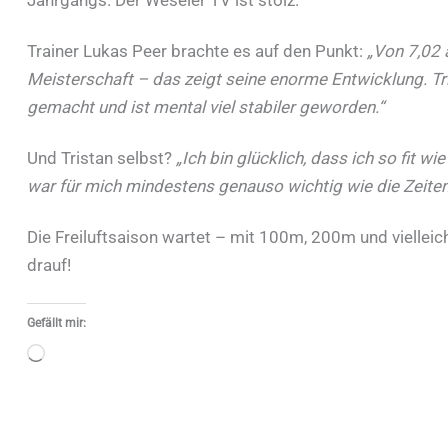
Jahrgangs. Der Weseler TV ist stolz.
Trainer Lukas Peer brachte es auf den Punkt:
„Von 7,02 
Meisterschaft – das zeigt seine enorme Entwicklung. Tri
gemacht und ist mental viel stabiler geworden.“
Und Tristan selbst?
„Ich bin glücklich, dass ich so fit 
war für mich mindestens genauso wichtig wie die Zeiten
Die Freiluftsaison wartet – mit 100m, 200m und viellei
drauf!
Gefällt mir:
Wird
geladen …