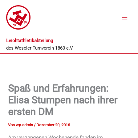
Zum
Inhalt
springen
Leichtathletikabteilung
des
Weseler Turnverein 1860 e.V.
Spaß und Erfahrungen:
Elisa Stumpen nach ihrer
ersten DM
Von
wp-admin
/
Dezember 20, 2016
Am vergangenen Wochenende fanden im